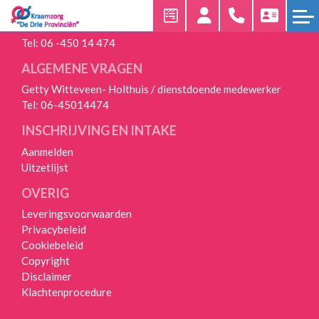
24/7 BEREIKBAAR
Tel:
06 -450 14 474
HOME
ALGEMENE VRAGEN
KRAAMZORG
Getty Witteveen- Holthuis / dienstdoende medewerker
AANMELDEN
Tel:
06-45014474
INSCHRIJVING EN INTAKE
UNIEKE
WERKWIJZE
Aanmelden
Uitzetlijst
UITZETLIJST
OVERIG
VEELGESTELDE
Leveringsvoorwaarden
VRAGEN
Privacybeleid
Cookiebeleid
OVER
Copyright
ONS
Disclaimer
Klachtenprocedure
OVER
ONS