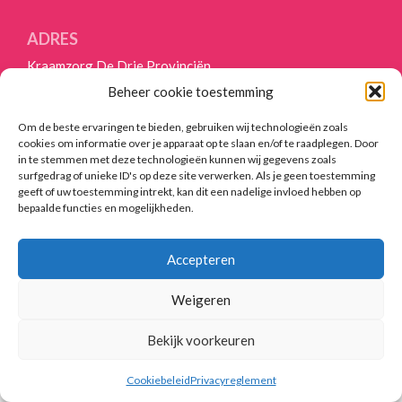
ANDEREN
ADRES
OVER
Kraamzorg De Drie Provinciën
ONS
Reitsmastrjitte 45
Beheer cookie toestemming
9281 LC Harkema
HANDIGE
Tel:
06-45014474
Om de beste ervaringen te bieden, gebruiken wij technologieën zoals
LINKS
info@kraamzorgddp.nl
cookies om informatie over je apparaat op te slaan en/of te raadplegen. Door
in te stemmen met deze technologieën kunnen wij gegevens zoals
VACATURES
surfgedrag of unieke ID's op deze site verwerken. Als je geen toestemming
geeft of uw toestemming intrekt, kan dit een nadelige invloed hebben op
BLOGS
bepaalde functies en mogelijkheden.
© 2021-2026 Kraamzorg De Drie Provinciën
Vormgeving en realisatie
Reclamebureau RAM
CONTACT
Home
|
Aanmelden
|
Over ons
|
Blog
|
Contact
Accepteren
Weigeren
Bekijk voorkeuren
Cookiebeleid
Privacyreglement