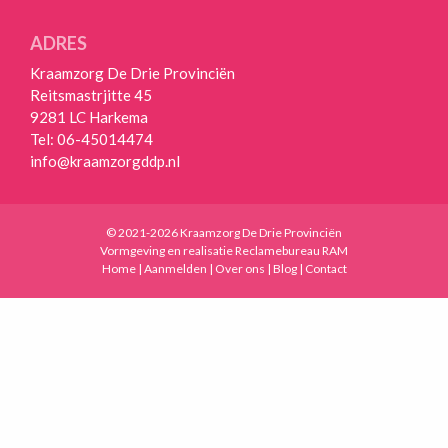
ANDEREN
ADRES
OVER
Kraamzorg De Drie Provinciën
ONS
Reitsmastrjitte 45
9281 LC Harkema
HANDIGE
Tel:
06-45014474
LINKS
info@kraamzorgddp.nl
VACATURES
BLOGS
© 2021-2026 Kraamzorg De Drie Provinciën
Vormgeving en realisatie
Reclamebureau RAM
CONTACT
Home
|
Aanmelden
|
Over ons
|
Blog
|
Contact