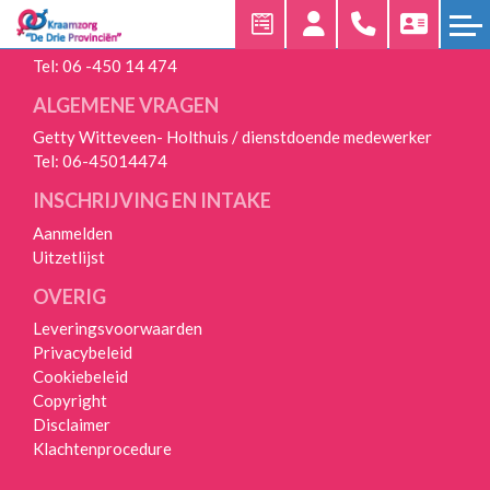
24/7 BEREIKBAAR
Tel:
06 -450 14 474
HOME
ALGEMENE VRAGEN
KRAAMZORG
Getty Witteveen- Holthuis / dienstdoende medewerker
AANMELDEN
Tel:
06-45014474
INSCHRIJVING EN INTAKE
UNIEKE
WERKWIJZE
Aanmelden
Uitzetlijst
UITZETLIJST
OVERIG
VEELGESTELDE
Leveringsvoorwaarden
VRAGEN
Privacybeleid
Cookiebeleid
OVER
Copyright
ONS
Disclaimer
Klachtenprocedure
OVER
ONS