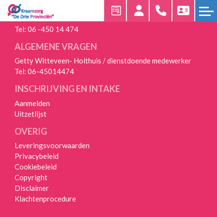
24/7 BEREIKBAAR
Tel:
06 -450 14 474
HOME
ALGEMENE VRAGEN
KRAAMZORG
Getty Witteveen- Holthuis / dienstdoende medewerker
AANMELDEN
Tel:
06-45014474
INSCHRIJVING EN INTAKE
UNIEKE
WERKWIJZE
Aanmelden
Uitzetlijst
UITZETLIJST
OVERIG
VEELGESTELDE
Leveringsvoorwaarden
VRAGEN
Privacybeleid
Cookiebeleid
OVER
Copyright
ONS
Disclaimer
Klachtenprocedure
OVER
ONS