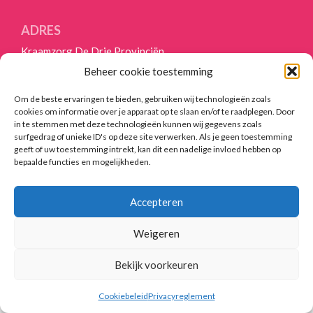
ANDEREN
ADRES
OVER
Kraamzorg De Drie Provinciën
ONS
Reitsmastrjitte 45
Beheer cookie toestemming
9281 LC Harkema
HANDIGE
Tel:
06-45014474
Om de beste ervaringen te bieden, gebruiken wij technologieën zoals
LINKS
info@kraamzorgddp.nl
cookies om informatie over je apparaat op te slaan en/of te raadplegen. Door
in te stemmen met deze technologieën kunnen wij gegevens zoals
VACATURES
surfgedrag of unieke ID's op deze site verwerken. Als je geen toestemming
geeft of uw toestemming intrekt, kan dit een nadelige invloed hebben op
BLOGS
bepaalde functies en mogelijkheden.
© 2021-2026 Kraamzorg De Drie Provinciën
Vormgeving en realisatie
Reclamebureau RAM
CONTACT
Home
|
Aanmelden
|
Over ons
|
Blog
|
Contact
Accepteren
Weigeren
Bekijk voorkeuren
Cookiebeleid
Privacyreglement