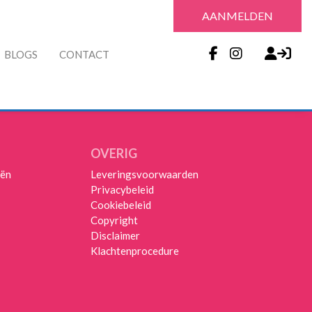
AANMELDEN
BLOGS
CONTACT
OVERIG
iën
Leveringsvoorwaarden
Privacybeleid
Cookiebeleid
Copyright
Disclaimer
Klachtenprocedure