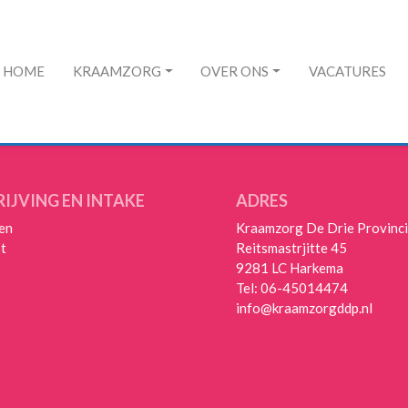
HOME
KRAAMZORG
OVER ONS
VACATURES
IJVING EN INTAKE
ADRES
en
Kraamzorg De Drie Provinc
st
Reitsmastrjitte 45
9281 LC Harkema
Tel:
06-45014474
info@kraamzorgddp.nl