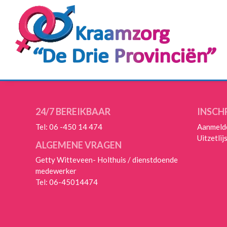
24/7 BEREIKBAAR
INSCHR
Tel:
06 -450 14 474
Aanmeld
Uitzetlij
ALGEMENE VRAGEN
Getty Witteveen- Holthuis / dienstdoende
medewerker
Tel:
06-45014474