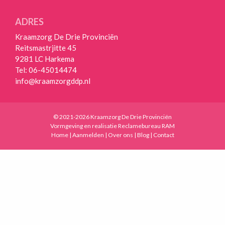
ANDEREN
ADRES
OVER
Kraamzorg De Drie Provinciën
ONS
Reitsmastrjitte 45
9281 LC Harkema
HANDIGE
Tel:
06-45014474
LINKS
info@kraamzorgddp.nl
VACATURES
BLOGS
© 2021-2026 Kraamzorg De Drie Provinciën
Vormgeving en realisatie
Reclamebureau RAM
CONTACT
Home
|
Aanmelden
|
Over ons
|
Blog
|
Contact