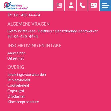
24/7 BEREIKBAAR
Tel:
06 -450 14 474
HOME
ALGEMENE VRAGEN
KRAAMZORG
Getty Witteveen- Holthuis / dienstdoende medewerker
AANMELDEN
Tel:
06-45014474
INSCHRIJVING EN INTAKE
UNIEKE
WERKWIJZE
Aanmelden
Uitzetlijst
UITZETLIJST
OVERIG
VEELGESTELDE
Leveringsvoorwaarden
VRAGEN
Privacybeleid
Cookiebeleid
OVER
Copyright
ONS
Disclaimer
Klachtenprocedure
OVER
ONS